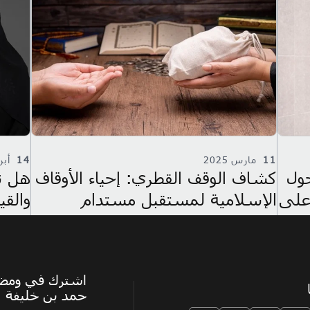
11
مارس 2025
14
أبريل
ول
كشاف الوقف القطري: إحياء الأوقاف
هل تق
 على
الإسلامية لمستقبل مستدام
والقي
اشترك في ومضة،
حمد بن خليفة