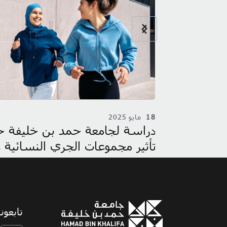
18
مايو 2025
وجية والمدن
دراسة لجامعة حمد بن خليفة ح
انية وسلامة
تأثير مجموعات الجري النسائية
الية
المشهد الرياضي في قطر
تابعونا