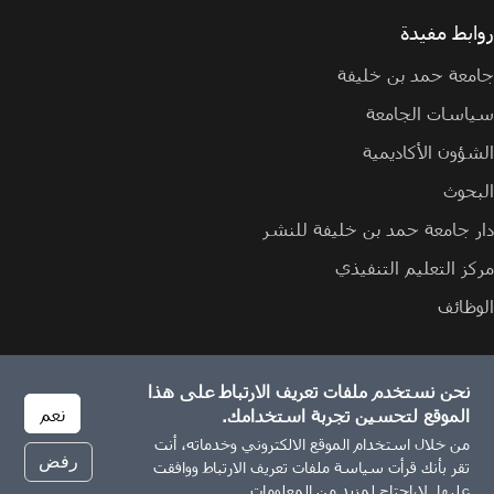
روابط مفيدة
جامعة حمد بن خليفة
سياسات الجامعة
الشؤون الأكاديمية
البحوث
دار جامعة حمد بن خليفة للنشر
مركز التعليم التنفيذي
الوظائف
نحن نستخدم ملفات تعريف الارتباط على هذا
الإبلاغ عن مشكلة
سياسة ملفات تعريف الارتباط
سياسة الخصوصية
نعم
الموقع لتحسين تجربة استخدامك.
من خلال استخدام الموقع الالكتروني وخدماته، أنت
رفض
تقر بأنك قرأت سياسة ملفات تعريف الارتباط ووافقت
© 2026 جميع الحقوق محفوظة لجامعة حمد بن خليفة.
عليها.
لا،احتاج لمزيد من المعلومات