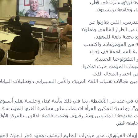
ة نورثويسترن في قطر،
ا، وجامعة برينستون.
تدربين، الذين تعاونوا عن
من الطراز العالمي يعملون
بحثية تابعة للمعهد،
ة من الموضوعات. واكتسب
يفية المساهمة في إجراء
 التكنولوجيا الجديدة،
ضوعات المهمة، حيث تمكنوا
ن اختيار المجال الذي
 مجالات تقنيات اللغة العربية، والأمن السيبراني، وتحليلات البيانا
ن في عدد من الأنشطة، بما في ذلك مأدبة غداء وجلسة تعلم أسبوعية،
ئن"، وجلسة لتمكين المرأة اشتملت على محاضرة ألقتها المهندسة 
ت مفتوحة لـلمتدربين ومشرفيهم. وضمت قائمة الفائزين بالمركز الأو
امعة قطر.
يمان الفيتوري، مدير مبادرات التعليم البحثي بمعهد قطر لبحوث الحوسب