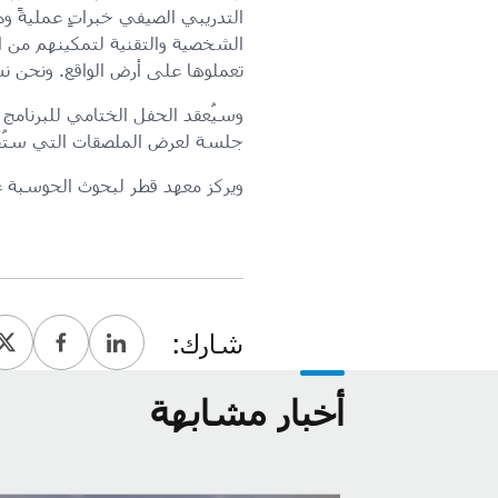
التدريبي الصيفي خبراتٍ عمليةً ود
الشخصية والتقنية لتمكينهم من ا
تعملوها على أرض الواقع. ونحن ن
وسيُعقد الحفل الختامي للبرنامج
جلسة لعرض الملصقات التي ستُقيِّ
ويركز معهد قطر لبحوث الحوسبة عل
شارك:
أخبار مشابهة