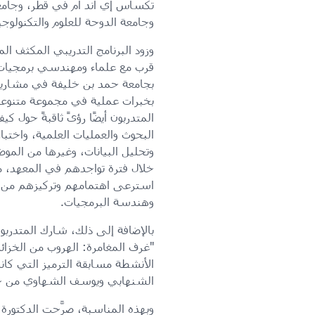
تكساس إي أند أم في قطر، وجامع
وجامعة الدوحة للعلوم والتكنولوجي
وزود البرنامج التدريبي المكثف الم
قرب مع علماء ومهندسي برمجيات 
بجامعة حمد بن خليفة في مشاريع 
بخبرات عملية في مجموعة متنوع
المتدربون أيضًا رؤىً ثاقبةً حول ك
البحوث والعمليات العلمية، واختبار
وتحليل البيانات، وغيرها من المو
خلال فترة تواجدهم في المعهد، م
استرعى اهتمامهم وتركيزهم من بين
وهندسة البرمجيات.
بالإضافة إلى ذلك، شارك المتدربو
"غرف المغامرة: الهروب من الخزا
الأنشطة مسابقة الترميز التي كان
الشنهابي ويوسف الشهاوي من ج
وبهذه المناسبة، صرَّحت الدكتورة إ