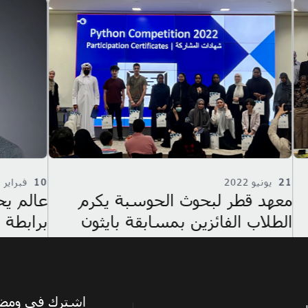
10
فبراير 2022
18
نوفم
عالم يحوز على لقب عضو متميز
معهد
برابطة مكائن الحوسبة
إنجاز
للخرا
اشترك في ومضة،