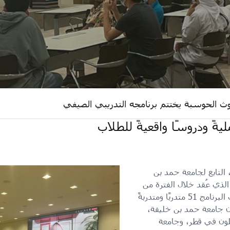
ث الحوسبة يختتم برنامجه التدريبي الصيفي
ليةً ودروسًا واقعيةً للطلاب
التابع لجامعة حمد بن
الذي عُقد خلال الفترة من
15 مايو إلى 7 يوليو. وقد استقطب البرنامج 51 متدربًا ومتدربةً
ون جامعة حمد بن خليفة،
لون في قطر، وجامعة