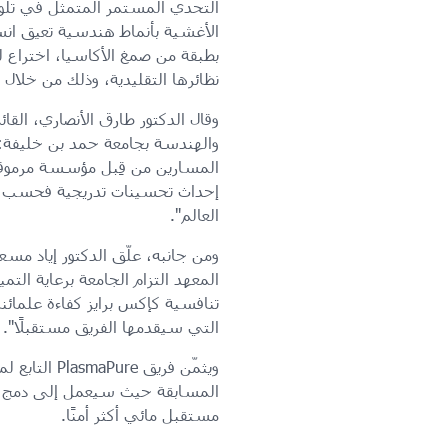
التحدي المستمر المتمثل في تلوث
الأغشية بأنماط هندسية تعيق انسي
نظائرها التقليدية، وذلك من خلال
وقال الدكتور طارق الأنصاري، القا
والهندسة بجامعة حمد بن خليفة: "
المسارين من قِبل مؤسسة مرموقة م
العالم".
ومن جانبه، علّق الدكتور إياد مس
المعهد التزام الجامعة برعاية ال
تنافسية كإكس برايز كفاءة علمائنا
التي سيقدمها الفريق مستقبلًا".
ويثمّن فري
المسابقة حيث سيعمل إلى دمج الع
مستقبل مائي أكثر أمنًا.