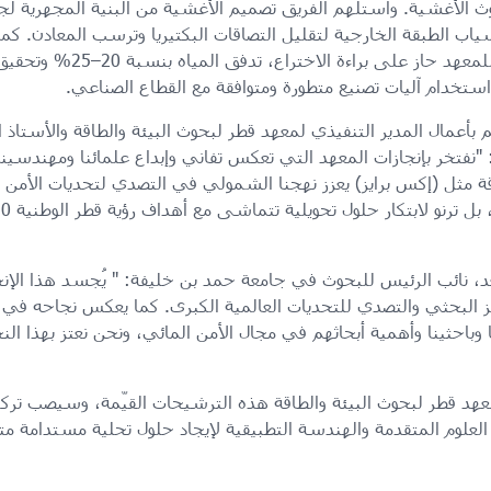
 الأغشية. واستلهم الفريق تصميم الأغشية من البنية المجهرية لج
اب الطبقة الخارجية لتقليل التصاقات البكتيريا وترسب المعادن. ك
بطبقة من صمغ الأكاسيا، اختراع
 استخدام آليات تصنيع متطورة ومتوافقة مع القطاع الصناعي.
ئم بأعمال المدير التنفيذي لمعهد قطر لبحوث البيئة والطاقة والأستاذ
نفتخر بإنجازات المعهد التي تعكس تفاني وإبداع علمائنا ومهندسينا.
ثل (إكس برايز) يعزز نهجنا الشمولي في التصدي لتحديات الأمن الم
عد، نائب الرئيس للبحوث في جامعة حمد بن خليفة: " يُجسد هذا الإن
تميز البحثي والتصدي للتحديات العالمية الكبرى. كما يعكس نجاحه ف
 وباحثينا وأهمية أبحاثهم في مجال الأمن المائي، ونحن نعتز بهذا الن
ق PlasmaPure التابع لمعهد قطر لبحوث البيئة والطاقة هذه الترشيحات القيّمة، وسي
لوم المتقدمة والهندسة التطبيقية لإيجاد حلول تحلية مستدامة م