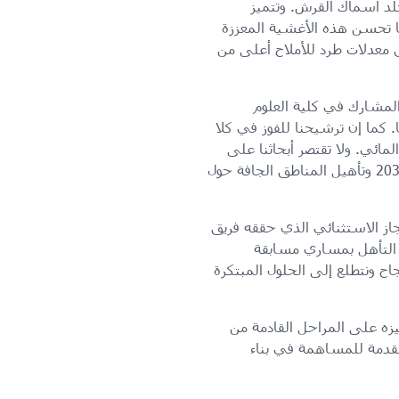
لد أسماك القرش. وتتميز
ما تحسن هذه الأغشية المعززة
 للمعهد حاز على براءة الاختراع، تدفق المياه بنسبة 20–25% وتحقيق معدلات طرد للأملاح أعلى من
 المشارك في كلية العلوم
 كما إن ترشيحنا للفوز في كلا
ائي. ولا تقتصر أبحاثنا على
إحداث تحسينات تدريجية فحسب، بل ترنو لابتكار حلول تحويلية تتماشى مع أهداف رؤية قطر الوطنية 2030 وتأهيل المناطق الجافة حول
جاز الاستثنائي الذي حققه فريق
ي التأهل بمساري مسابقة
جاح ونتطلع إلى الحلول المبتكرة
صب تركيزه على المراحل القادمة من
تقدمة للمساهمة في بناء