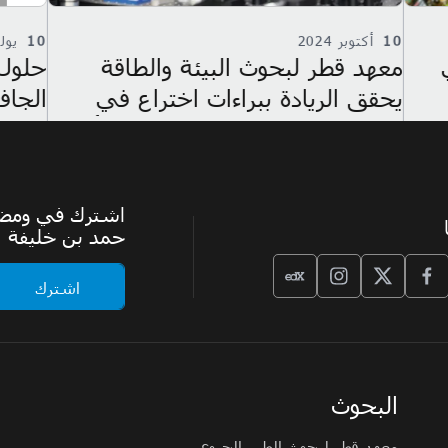
10
يوليو 2024
10
يونيو
حلول مبتكرة لتحصين المناطق
s for
الجافة ضد الفيضانات
 and
عاد
ility
اشترك في ومضة،
حمد بن خليفة
البحوث
معهد قطر لبحوث الطب الحيوي