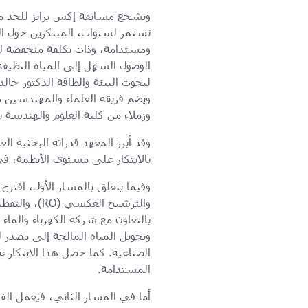
وتشجع مسابقة إكس برايز للحد من
تستمر لسنوات، المبتكرين حول الع
ومستدامة، وذات تكلفة منخفضة لت
الوصول السهل إلى المياه النظيفة
لبحوث البيئة والطاقة الدكتور خال
ويضم فريقه العلماء والمهندسين
وزملاء من كلية العلوم والهندسة ب
وقد أبرز المعهد قدراته البحثية ا
بالابتكار على مستوى الأنظمة، في
بالتعاون مع شركة الكهرباء والما
وتحويل المياه المالحة إلى مصدر لل
الصناعية. كما حصل هذا الابتكار ع
المستدامة.
أما في المسار الثاني، فيعمل ا