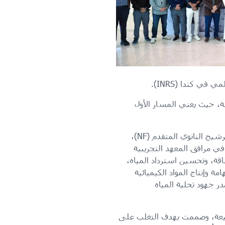
ي كندا (INRS).
قة، حيث يعني المسار الأول
وفيما يتعلق بالمسار الأول، اقترح فريق PlasmaPure ابتكارًا متكاملًا على مستوى الأنظمة يجمع بين الترشيح النانوي المتقدم (NF)،
ا (MED)؛ ويجري تشغيل هذا النظام في مرافق المعهد التجريبية
اقة، وتحسين استرداد المياه،
ة وإنتاج المواد الكيميائية
در جهود تحلية المياه
بيعة، وصممت بهدف التغلب على