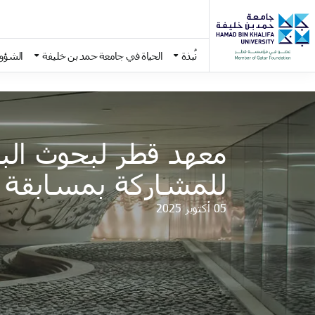
نُبذة
الحياة في جامعة حمد بن خليفة
الشؤون
Skip to main conten
معهد قطر لبحوث البي
للمشاركة بمسابقة إك
05 أكتوبر 2025