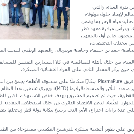
 ندرة المياه، والتي
الم لإيجاد حلول موثوقة،
حلية مياه البحر بما يضمن
. ويترأس مبادرة معهد قطر
د محمود، عالم أول بالمعهد،
 من مختلف التخصصات،
جامعة حمد بن خليفة، وجامعة مونتريال، والمعهد الوطني للبحث العلمي ف
لعالمية، من خلال تأهله للمنافسة في كلا المسارين التقنيين للمساب
 حين يركز المسار الثاني على المواد الغشائية المبتكرة.
والترشيح العكسي (RO)، والتقطير متعدد التأثير والمنشط بالبلازم
ء القطرية، حيث تم تصميم المشروع بهدف خفض الاستهلاك الكبير للط
موارد القيّمة، لدعم الاقتصاد الدائري من خلال استخلاص المعادن الهام
لى عدة براءات اختراع، الأمر الذي يرسخ مكانة دولة قطر ويجعلها تتص
لفريق على تطوير أغشية مبتكرة للترشيح العكسي مستوحاة من الط