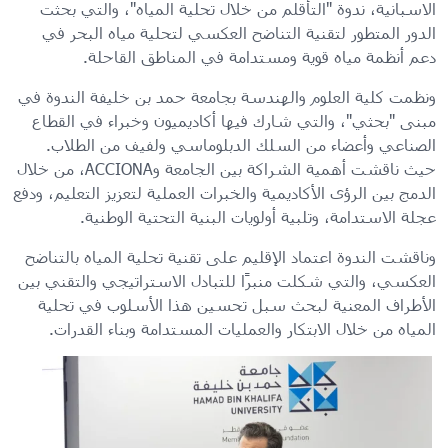
الاسبانية، ندوة "التأقلم من خلال تحلية المياه"، والتي بحثت
الدور المتطور لتقنية التناضح العكسي لتحلية مياه البحر في
دعم أنظمة مياه قوية ومستدامة في المناطق القاحلة.
ونظمت كلية العلوم والهندسة بجامعة حمد بن خليفة الندوة في
مبنى "بحثي"، والتي شارك فيها أكاديميون وخبراء في القطاع
الصناعي وأعضاء من السلك الدبلوماسي ولفيف من الطلاب.
حيث ناقشت أهمية الشراكة بين الجامعة وACCIONA، من خلال
الدمج بين الرؤى الأكاديمية والخبرات العملية لتعزيز التعليم، ودفع
عجلة الاستدامة، وتلبية أولويات البنية التحتية الوطنية.
وناقشت الندوة اعتماد الإقليم على تقنية تحلية المياه بالتناضح
العكسي، والتي شكلت منبرًا للتبادل الاستراتيجي والتقني بين
الأطراف المعنية لبحث سبل تحسين هذا الأسلوب في تحلية
المياه من خلال الابتكار والعمليات المستدامة وبناء القدرات.