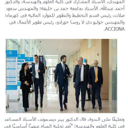
المهندي، الأستاذ المشارك في كلية العلوم والهندسة، والدكتور
أحمد عبدالله، الأستاذ بجامعة حمد بن خليفة؛ والمهندس سعود
صلات، رئيس قسم التخطيط والتطوير للموارد المائية في كهرماء؛
والمهندس خوليو دي لا روسا خورادو، رئيس تطوير الأعمال في
ACCIONA.
وتعليقًا على الندوة، قال الدكتور بيتر ديسموند، الأستاذ المساعد
في كلية العلوم والهندسة: "تُعد تحلية المياه عنصرًا أساسيًا في