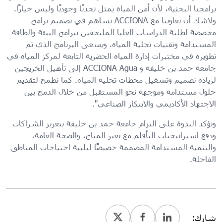
برامجنا البحثية، لأن أمن المياه يمثل تحديًا وجوديًا وليس خيارًا.
ولاشك أن تعاوننا مع ACCIONA يساهم في تصميم برامج
مخصصة لطلبة الدراسات العليا الملتحقين ببرامج البيئة والطاقة
المستدامة وتقنيات تحلية المياه. ويسعى البرنامج الذي تم
تطويره في مختبرات إدارة المياه الحضرية التابعة لمركز المياه في
جامعة حمد بن خليفة و ACCIONA Agua إلى تأهيل الخريجين
لريادة تصميم وتشغيل محطات تحلية المياه. كما نطمح لتقديم
حلول مستدامة وموجهة نحو المستقبل من خلال الدمج بين
الاجتهاد الأكاديمي والابتكار الصناعي".
وتؤكد الندوة على التزام جامعة حمد بن خليفة بتعزيز الشراكات
ودفع استراتيجيات التأقلم مع تغير المناخ، والصحة العامة،
والتنمية المستدامة المصممة خصيصًا لتلبية احتياجات المناطق
القاحلة.
شارك: