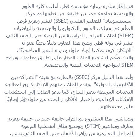
في إطار مبادرة برعاية مؤسسة قطر، أعلنت كلية العلوم
والهندسة بجامعة حمد بن خليفة، عن تعاونها مع مركز
"سميثسونيان" للتعليم العلمي (SSEC) لنشر وتعزيز فرص
التعلُم في مجالات العلوم والتكنولوجيا والهندسة والرياضيات
(STEM) لطلاب المراحل الدراسية من الروضة حتى الصف الثاني
عشر في دولة قطر. ويتيح هذا التعاون دليلًا بحثيًا بعنوان
"الابتكار: كيف يمكننا إيجاد حلول جديدة للتغير المناخي؟"،
والذي صُمم لتشجيع الطلاب الصغار على تطبيق معلومات وبرامج
STEM لمواجهة التحديات البيئية والمجتمعية.
وأعد هذا الدليل مركز (SSEC) بالتعاون مع هيئة "الشراكة بين
الأكاديميات الدولية"، ويقدم للطلاب مفهوم الابتكار كنهج لمعالجة
التحديات المرتبطة بتغير المناخ، كما يدعو الطلاب إلى استكشاف
الإمكانات الإبداعية، واختبار الأفكار، والبحث عن حلول تؤثر إيجابيًا
على مجتمعاتهم.
ويتماشى هذا المشروع مع التزام جامعة حمد بن خليفة بتعزيز
معارف ومفاهيم (STEM) وتوسيع نطاق أنشطتها التوعوية
للمراحل التعليمية من رياض الأطفال حتى الصف الثاني عشر،