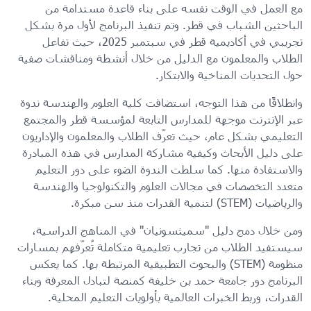
مع العمل في الوقت نفسه على بناء قاعدة مستدامة من
الباحثين الشباب في قطر. وتم تنفيذ البرنامج لأول مرة بشكل
تجريبي في أكاديمية قطر في سبتمبر 2025، حيث تفاعل
الطلاب والمعلمون مع الدليل من خلال أنشطة ومناقشات صفية
حول التحديات المناخية والابتكار.
وانطلاقًا من هذا التوجه، استضافت كلية العلوم والهندسة ندوة
عبر الإنترنت موجهة للمدارس التابعة لمؤسسة قطر والمجتمع
التعليمي بشكل عام، حيث تعرّف الطلاب والمعلمون والإداريون
على دليل الأبحاث وكيفية مشاركة المدارس في هذه المبادرة
والاستفادة منها. كما سلطت الندوة الضوء على دور التعليم
متعدد التخصصات في مجالات العلوم والتكنولوجيا والهندسة
والرياضيات (STEM) لتنمية القدرات منذ سن مبكرة.
ومن خلال دمج دليل "سميثسونيان" في المناهج الدراسية،
سيستفيد الطلاب من تجارب تعليمية متكاملة تُعرّفهم بمسارات
منظومة (STEM) والبحوث التطبيقية المرتبطة بها. كما يعكس
البرنامج دور جامعة حمد بن خليفة كمنصة لتبادل المعرفة وبناء
القدرات، وربط الخبرات العالمية بأولويات التعليم المحلية.