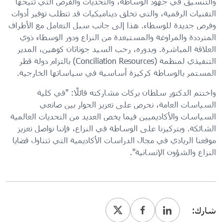
والتنسيق في جهود الوساطة، والتحديات والفرص التي تتيحها
التقنيات الرقمية، والتي تخلق ديناميكيات قد تتطلب توفير أدوات
وفرص جديدة للوسطاء. هذا إلى جانب سبل التعامل مع الأطراف
المترددة والمراوغة والمستبعدة من النزاع ودور الوسطاء ذوي
العلاقة المباشرة. وبدوره، رحب السيد جوناثان كوهين، المدير
التنفيذي لمنظمة (Conciliation Resources) بالتزام دولة قطر
المستمر بالوساطة كركيزة أساسية في سياساتها الخارجية.
واختتم الدكتور سلطان بركات مشاركته قائلًا: "في كلية
السياسات العامة، نحرص على تعزيز الحوار بين صانعي
السياسات والأكاديميين فيما يخص العديد من التحديات العالمية
الشائكة. وبتركيزنا على الوساطة في النزاع، فإننا نواصل تعزيز
موقعنا الريادي في مجال الدراسات الأكاديمية التي تتناول قضايا
النزاع والشؤون الإنسانية".
شارك: