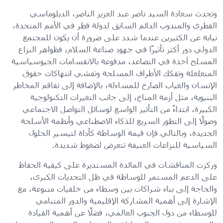
وتحدث سعادة السيد ناصر عبد العزيز الناصر، الدبلوماسي
القطري والمندوب الدائم السابق لدولة قطر في الأمم المتحدة،
نيابة عن الكثيرين عندما شدد على ضرورة أن يكون للمجتمع
الدولي دور أكثر تأثيرًا في جهود صناعة السلام، فظواهر النزاع
المسلح آخذة في التصاعد، مدفوعة بالانقسامات الجيوسياسية
المتغلغلة وتفكك الأطراف المسلحة وتفشي انتهاكات حقوق
الإنسان والغياب الصارخ للمساءلة، بالإضافة إلى تفاقم المخاطر
البنيوية، مثل أزمة المناخ، إلى جانب التغيرات التكنولوجية
الكبيرة، ابتداءً من التأثير الواسع لوسائل التواصل الاجتماعي
وصولًا إلى التطور السريع للذكاء الاصطناعي وأنظمة الأسلحة
الجديدة، وبالتالي فإن قيمة الوساطة كأداة لتيسير الحلول
السياسية للنزاعات العنيفة تتعرض لضغوط شديدة.
وركزت المناقشات في المائدة المستديرة على كيفية الحفاظ
على الدعم المستمر للوساطة في ظل التحديات الكبرى،
والحاجة إلى بناء شراكات بين وسطاء من خلفيات متنوعة، مع
الإشارة إلى أهمية المشاركة الإقليمية والدور المتنامي
للوسطاء من دول الجنوب العالمي، فضلًا عن أهمية القيادة