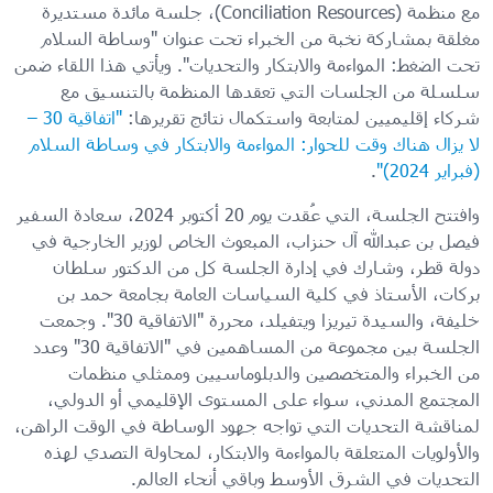
مع منظمة (Conciliation Resources)، جلسة مائدة مستديرة
مغلقة بمشاركة نخبة من الخبراء تحت عنوان "وساطة السلام
تحت الضغط: المواءمة والابتكار والتحديات". ويأتي هذا اللقاء ضمن
سلسلة من الجلسات التي تعقدها المنظمة بالتنسيق مع
شركاء إقليميين لمتابعة واستكمال نتائج تقريرها:
"اتفاقية 30 –
لا يزال هناك وقت للحوار: المواءمة والابتكار في وساطة السلام
(فبراير 2024)"
.
وافتتح الجلسة، التي عُقدت يوم 20 أكتوبر 2024، سعادة السفير
فيصل بن عبدالله آل حنزاب، المبعوث الخاص لوزير الخارجية في
دولة قطر، وشارك في إدارة الجلسة كل من الدكتور سلطان
بركات، الأستاذ في كلية السياسات العامة بجامعة حمد بن
خليفة، والسيدة تيريزا ويتفيلد، محررة "الاتفاقية 30". وجمعت
الجلسة بين مجموعة من المساهمين في "الاتفاقية 30" وعدد
من الخبراء والمتخصصين والدبلوماسيين وممثلي منظمات
المجتمع المدني، سواء على المستوى الإقليمي أو الدولي،
لمناقشة التحديات التي تواجه جهود الوساطة في الوقت الراهن،
والأولويات المتعلقة بالمواءمة والابتكار، لمحاولة التصدي لهذه
التحديات في الشرق الأوسط وباقي أنحاء العالم.