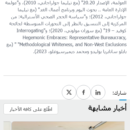
العولمة، الإصدار 20.20" (مع نيليما جولراجاني، 2010)، و"عولمة
الإدارة العامة .. بحوث اليوم وبرنامج أعمال الغد" (مع نيليما
جولراجاني، 2012)؛ و"سياسة الحجر الصحي الأسترالية: من
المركزية إلى التنسيق بالنظر إلى التحورات المتوسطة لجائحة
كوفيد – 19" (مع سوزان مولوني، 2020)؛ و"Interrogating
Hegemonic Embraces: Representative Bureaucracy,
Methodological Whiteness, and Non-West Exclusions" " (مع
بابلو سانابريا بوليدو ومحمد ديميرسيوغلو، 2023).
شارك:
أخبار مشابهة
اطّلع على كافة الأخبار