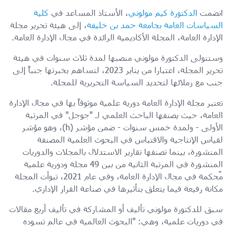
انضمت
الدكتورة كيم مولوني
، الأستاذ المساعد في
كلية
السياسات العامة بجامعة حمد بن خليفة
، إلى هيئة تحرير مجلة
الإدارة العامة، المجلة الأكاديمية الرائدة في مجال الإدارة العامة.
وستتولى الدكتورة مولوني منصبها لمدة ثلاث سنوات في هيئة
تحرير المجلة، اعتبارا من يناير 2023، لتساهم بخبرتها جنباً إلى
جنب مع زملائها لتحديد السياسة التحريرية للمجلة.
تعتبر مجلة الإدارة العامة دورية علمية موثوقاً بها في مجال الإدارة
العامة، حيث يصنفها الباحث العلمي لـ "جوجل" في المرتبة
الأولى - ولمدة خمس سنوات - ضمن مؤشر (h)، وهو مؤشر
لقياس الإنتاجية والاقتباس في البحوث العلمية المصنفة
المنشورة، بينما تصنفها تقارير الاستدلال بالمجلات والدوريات
المنشورة في المرتبة الثانية من بين 49 مجلة ودورية علمية
مٌحكمة في مجال الإدارة العامة، وفي عام 2021، تبوأت المجلة
مكانة رفيعة فيما يتعلق بتأثيرها في صناعة القرار الإداري.
سبق للدكتورة مولوني تأليف أو المشاركة في تأليف أربع مقالات
في دوريات علمية، وهي: "البحوث العالمية في عالم تسوده