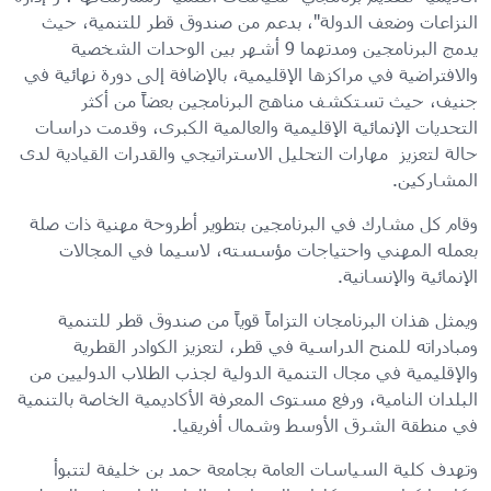
النزاعات وضعف الدولة"، بدعم من صندوق قطر للتنمية، حيث
يدمج البرنامجين ومدتهما 9 أشهر بين الوحدات الشخصية
والافتراضية في مراكزها الإقليمية، بالإضافة إلى دورة نهائية في
جنيف، حيث تستكشف مناهج البرنامجين بعضاً من أكثر
التحديات الإنمائية الإقليمية والعالمية الكبرى، وقدمت دراسات
حالة لتعزيز مهارات التحليل الاستراتيجي والقدرات القيادية لدى
المشاركين.
وقام كل مشارك في البرنامجين بتطوير أطروحة مهنية ذات صلة
بعمله المهني واحتياجات مؤسسته، لاسيما في المجالات
الإنمائية والإنسانية.
ويمثل هذان البرنامجان التزاماً قوياً من صندوق قطر للتنمية
ومبادراته للمنح الدراسية في قطر، لتعزيز الكوادر القطرية
والإقليمية في مجال التنمية الدولية لجذب الطلاب الدوليين من
البلدان النامية، ورفع مستوى المعرفة الأكاديمية الخاصة بالتنمية
في منطقة الشرق الأوسط وشمال أفريقيا.
وتهدف كلية السياسات العامة بجامعة حمد بن خليفة لتتبوأ