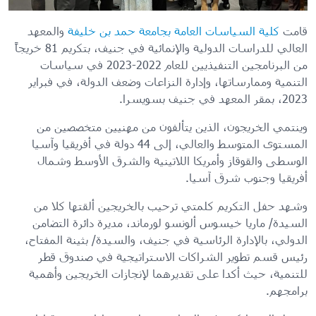
قامت
كلية السياسات العامة
بجامعة حمد بن خليفة
والمعهد
العالي للدراسات الدولية والإنمائية في جنيف، بتكريم 81 خريجاً
من البرنامجين التنفيذيين للعام 2022-2023 في سياسات
التنمية وممارساتها، وإدارة النزاعات وضعف الدولة، في فبراير
2023، بمقر المعهد في جنيف بسويسرا.
وينتمي الخريجون، الذين يتألفون من مهنيين متخصصين من
المستوى المتوسط والعالي، إلى 44 دولة في أفريقيا وآسيا
الوسطى والقوقاز وأمريكا اللاتينية والشرق الأوسط وشمال
أفريقيا وجنوب شرق آسيا.
وشهد حفل التكريم كلمتي ترحيب بالخريجين ألقتها كلا من
السيدة/ ماريا خيسوس ألونسو لورماند، مديرة دائرة التضامن
الدولي، بالإدارة الرئاسية في جنيف، والسيدة/ بثينة المفتاح،
رئيس قسم تطوير الشراكات الاستراتيجية في صندوق قطر
للتنمية، حيث أكدا على تقديرهما لإنجازات الخريجين وأهمية
برامجهم.