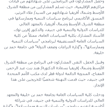
وحصل المشاركون في البرنامجين على شهاداتهم من قيادات
مراكزهم الإقليمية، حيث تسلم المشاركين من منطقة الشرق
الأوسط وشمال أفريقيا شهاداتهم من السيد/ علاء الترتير،
المنسق الأكاديمي لبرنامج سياسات التنمية وممارساتها في
منطقة الشرق الأوسط وشمال أفريقيا، بالمعهد العالي
للدراسات الدولية والتنمية في جنيف، والدكتور إفرين توك،
الأستاذ المشارك بكلية السياسات العامة، ممثلاً عن كلية
السياسات العامة المستضيفة لبرنامجي "سياسات التنمية
وممارساتها"، و"إدارة النزاعات وضعف الدولة" في جامعة حمد بن
خليفة.
وقبيل الحفل، التقى المشاركون في البرنامج من منطقة الشرق
الأوسط وشمال إفريقيا بسعادة الدكتورة/ هند بنت عبد الرحمن
المفتاح، المندوبة الدائمة لدولة قطر لدى مكتب الأمم المتحدة
في جنيف، حيث قدمت التهنئة شخصيًا للخريجين على هذا
الإنجاز.
ودخلت كلية السياسات العامة بجامعة حمد بن خليفة والمعهد
العالي للدراسات الدولية والتنمية في جنيف، في شراكة
أكاديمية لتقديم برنامجي "سياسات التنمية وممارساتها"، و"إدارة