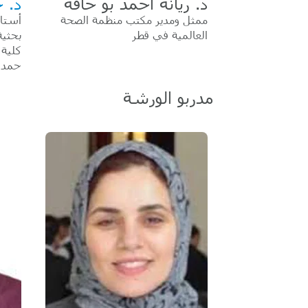
د. ريانة أحمد بو حاقة
د. ح
ممثل ومدير مكتب منظمة الصحة
أستا
العالمية في قطر
بحثية
كلية 
حمد 
مدربو الورشة