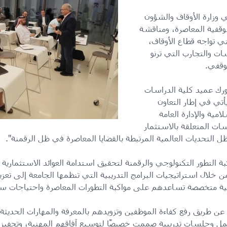
 وزارة الأوقاف والشؤون
لوقفية المعاصرة، ومناقشة
لتي تواجه قطاع الأوقاف،
ت والتجارب التي ترنو
لوقفي.
ورك عميد كلية الدراسات
يأتي في إطار التعاون
مية والإدارة العامة
سات المتعلقة بالاستثمار
 التحديات العالمية المرتبطة بالقضايا المعاصرة في ظل الرقمنة".
ة التطور التكنولوجي والرقمنة لتحقيق استدامة العوائد الاستثمارية 
لال استراتيجيات البرامج التدريبية التي تنظمها الجامعة إلى تعزيز
دريبية متخصصة تساعدهم على مواكبة التطورات المعاصرة واحتياجات س
 طريق رفع كفاءة الموظفين وتزويدهم بالمعرفة والمهارات الحديثة ا
وجلسات تدريبية صممت خصيصًا لتوسيع آفاقهم المهنية، وتحفيز الابت