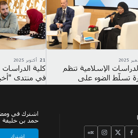
21
أكتوبر 2025
20
أكتو
كلية الدراسات الإسلامية تشارك
محاضر
في منتدى "أخبار التمويل
تسلّط
الإسلامي" في قطر
أخلاق
اشترك في ومضة،
حمد بن خليفة