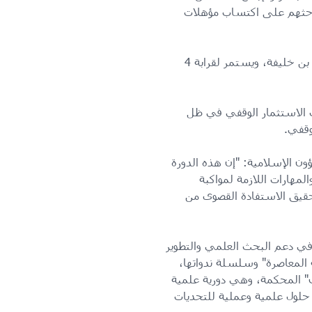
وحثهم على اكتساب مؤهلات
يقدم البرنامج الأستاذ الدكتور إبراهيم البيومي غانم، أستاذ زائر بكلية الدراسات الإسلامية بجامعة حمد بن خليفة، ويستمر لقرابة 4
ات الاستثمار الوقفي في ظل
وقفي.
شؤون الإسلامية: "إن هذه الدورة
مهارات اللازمة لمواكبة
حقيق الاستفادة القصوى من
ف في دعم البحث العلمي والتطوير
 المعاصرة" وسلسلة ندواتها،
وقف" المحكمة، وهي دورية علمية
حلول علمية وعملية للتحديات