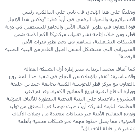
وتعليقًا على هذا الإنجاز، قال ثاني علي المالكي، رئيس
الاستراتيجية والتحول الرقمي في أريدُ قطر: "يعكس هذا الإنجاز
قوة التعاون في تطوير الاتصال الآمن والجاهز للمستقبل في دولة
قطر، ومن خلال إتاحة نشر تقنيات ميكانيكا الكم الآمنة ضمن
الشبكات التشغيلية، نساهم في دعم تطور قدرات الأمن
السيبراني التي ستشكل أسس الجيل القادم من البنية التحتية
الرقمية".
كما أضاف محمد الزيدان، مدير إدارة أول الشبكة الفعالة
والاساسية: "نفخر بالإعلان عن النجاح في تنفيذ هذا المشروع
بالتعاون مع مركز قطر للحوسبة الكمية بجامعة حمد بن خليفة
ووزارة الدفاع لتقنية توزيع المفاتيح الكمية. وقد تم تنفيذ
المشروع بالاعتماد على البنية التحتية المتطورة للألياف الضوئية
المظلمة التابعة لشركة أريدُ، حيث نجحنا في التحقق من توليد
وتوزيع المفاتيح الآمنة عبر مسافات متعددة من وصلات الألياف
الضوئية، مما يمثل خطوة مهمة نحو شبكات محمية بأنظمة
تشفير غير قابلة للاختراق".