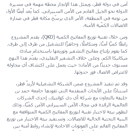
آمن في دولة قطر، ويمثل هذا الإنجاز محطة مهمة في مسيرة
الدولة نحو الجيل القادم من الأمن السيبراني. كما يُعد أيضًا الأول
من نوعه في المنطقة، الأمر الذي يرسّخ مكانة قطر في صدارة
الاتصالات الكمّية الآمنة.
ومن خلال تقنية توزيع المفاتيح الكمية (QKD)، يقدم المشروع
رابطًا كميًا آمنًا، ومتكاملًا، وجاهزًا للتشغيل من طرف إلى طرف.
كما يقوم بإنتاج مفاتيح التشفير وتوزيعها باستخدام مبادئ
ميكانيكا الكم. وعلى خلاف التشفير التقليدي، يقدّم هذا النهج
مستوى جديدًا من الأمان؛ حيث يعمل على اكتشاف أي محاولة
لاعتراض الاتصال فور حدوثها.
وقد تم تنفيذ المشروع ضمن الشبكة التشغيلية لأريدُ قطر،
استنادًا على الأبحاث المتقدمة التي تقودها جامعة حمد بن
خليفة بالتعاون مع شركة أي دي كوانتيك، إحدى الشركات
العالمية الرائدة في مجال الأمن السيبراني الآمن كمّيًا، وذلك
لتطوير بيئة لاختبار تقنية لتوزيع المفاتيح الكمية المتوافقة مع
البنية التحتية الحالية للاتصالات. وتستفيد بيئة الاختبار من توزيع
المفاتيح القائم على الفوتونات الاحادية لإنشاء روابط آمنة بين