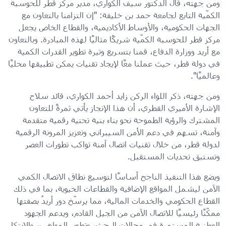
ومن جهته، قال الدكتور سيف الكواري، مدير مركز قطر للحوسبة
الكمّية التابع لجامعة حمد بن خليفة: "إن التزامنا بالتعاون مع
الجهات الحكومية، والأوساط الأكاديمية، والقطاع الخاص يجعل
مركز قطر للحوسبة الكمّية شريكًا مثاليًا لهذه المبادرة. وبالتعاون
مع أريد ووزارة الدفاع، قمنا بتسريع وتيرة تطوير القدرات الكمية
في دولة قطر، حيث عملنا معًا لإيجاد تقنيات يمكن تطبيقها محليًا
وعالميًا".
ومن جهته، ذكر اللواء الركن زايد أحمد الكواري، قائد سلاح
الإشارة الأميري القطري، أن هذا الإنجاز يأتي ثمرةً للتعاون
المشترك والرؤية الطموحة نحو بناء بنية تحتية رقمية متقدمة
وآمنة، تسهم في دعم الأمن السيبراني وتعزيز المرونة الرقمية
لدولة قطر، من خلال تقنيات اتصال آمنة تواكب تطورات العصر
وتستبق تحديات المستقبل.
ويضع هذا التنفيذ الناجح أساسًا لتوسيع نطاق الاتصال الكمي
الآمن ليشمل المواقع الإضافية والقطاعات الحيوية، بما في ذلك
القطاع الحكومي والخدمات المالية، مما يرسّخ دور أريدُ بصفتها
ممكّنًا رئيسيًا للاتصال الآمن من الجيل القادم، ويدعم الجهود
الوطنية المستمرة في مجالات البحث، وتطوير المواهب، والابتكار