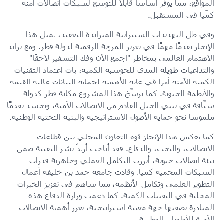
المواقع، مما يوفر أساسًا قابلًا للتوسع لشبكات اتصالات آمنة
كمّيًا في المستقبل.
وفي ظل التهديدات السيبرانية المتزايدة التعقيد، يمثل هذا
الإنجاز تقدمًا مهمًا في تعزيز المرونة الرقمية لدولة قطر. ومع تزايد
الاهتمام العالمي بمخاطر "اجمع الآن وفك التشفير لاحقًا"
والتداعيات طويلة المدى للحوسبة الكمية، بات اعتماد التقنيات
الكمية الآمنة أمرًا في غاية الأهمية لحماية البيانات عالية القيمة
والأنظمة الحيوية. كما يرسّخ هذا المشروع مكانة قطر كدولة
سبّاقة في تبني الجيل القادم من الاتصالات الآمنة، ويجسد تقدمًا
ملموسًا نحو حماية الأصول الاستراتيجية والبنية التحتية الوطنية.
كما يعكس هذا الإنجاز قوة التعاون المحلي بين قطاعات
الاتصالات، والبحث، والدفاع. فقد أتاحت أريدُ نشر التقنية ضمن
بيئة اتصالات حيوية، أبرزت التكامل العملي وجاهزية قدرات
الشبكات المحمية كميًا. وقادت جامعة حمد بن خليفة أعمال
التطوير العلمي وتكامل الأنظمة، مما ساهم في تعزيز الخبرات
المحلية في التقنيات الكمية. كما دعمت وزارة الدفاع هذه
المبادرة بصفتها جهة معنية استراتيجية، تعزز أهمية الاتصالات
الآمنة للأولويات الوطنية.