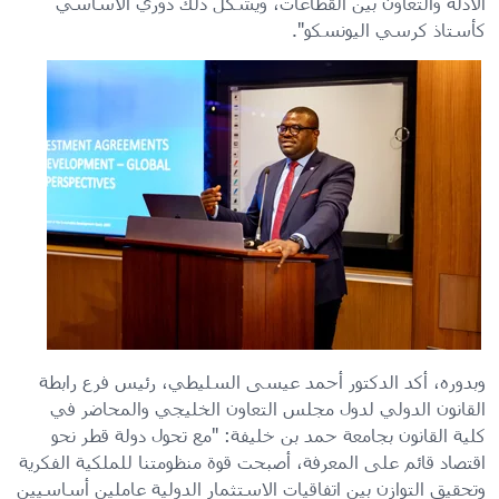
الأدلة والتعاون بين القطاعات، ويشكل ذلك دوري الأساسي
كأستاذ كرسي اليونسكو".
وبدوره، أكد الدكتور أحمد عيسى السليطي، رئيس فرع رابطة
القانون الدولي لدول مجلس التعاون الخليجي والمحاضر في
كلية القانون بجامعة حمد بن خليفة: "مع تحول دولة قطر نحو
اقتصاد قائم على المعرفة، أصبحت قوة منظومتنا للملكية الفكرية
وتحقيق التوازن بين اتفاقيات الاستثمار الدولية عاملين أساسيين