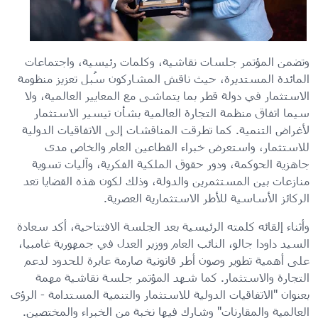
وتضمن المؤتمر جلسات نقاشية، وكلمات رئيسية، واجتماعات
المائدة المستديرة، حيث ناقش المشاركون سُبل تعزيز منظومة
الاستثمار في دولة قطر بما يتماشى مع المعايير العالمية، ولا
سيما اتفاق منظمة التجارة العالمية بشأن تيسير الاستثمار
لأغراض التنمية. كما تطرقت المناقشات إلى الاتفاقيات الدولية
للاستثمار، واستعرض خبراء القطاعين العام والخاص مدى
جاهزية الحوكمة، ودور حقوق الملكية الفكرية، وآليات تسوية
منازعات بين المستثمرين والدولة، وذلك لكون هذه القضايا تعد
الركائز الأساسية للأطر الاستثمارية العصرية.
وأثناء إلقائه كلمته الرئيسية بعد الجلسة الافتتاحية، أكد سعادة
السيد داودا جالو، النائب العام ووزير العدل في جمهورية غامبيا،
على أهمية تطوير وصون أطر قانونية صارمة عابرة للحدود لدعم
التجارة والاستثمار. كما شهد المؤتمر جلسة نقاشية مهمة
بعنوان "الاتفاقيات الدولية للاستثمار والتنمية المستدامة - الرؤى
العالمية والمقارنات" وشارك فيها نخبة من الخبراء والمختصين.