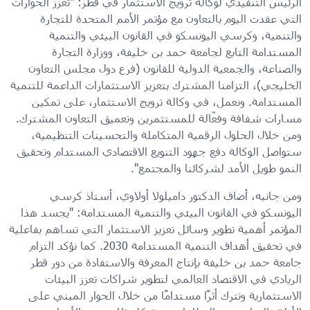
الرئيس التنفيذي لوكالة ترويج الاستثمار في قطر: "تعزز الحوارات
التي عقدت اليوم بالتعاون مع مؤتمر الأمم المتحدة للتجارة
والتنمية، وكرسي اليونسكو في القانون البيئي والتنمية
المستدامة التابع لجامعة حمد بن خليفة، ووزارة التجارة
والصناعة، والجمعية الدولية للقانون (فرع دول مجلس التعاون
الخليجي)، التزامنا المشترك بتعزيز الاستثمارات الداعمة للتنمية
المستدامة. ونعمل، في وكالة ترويج الاستثمار، على تمكين
مسارات شفافة وفعّالة للمستثمرين وتعميق التعاون المشترك.
ومن خلال الحلول الرقمية المتكاملة والتحسينات التنظيمية،
ستواصل الوكالة دفع جهود التنويع الاقتصادي المستدام وتحقيق
النمو طويل الأمد لشركائنا والمجتمع".
ومن جانبه، أضاف الدكتور داميلولا أولاوي، أستاذ كرسي
اليونسكو في القانون البيئي والتنمية المستدامة: "يجسد هذا
المؤتمر أهمية تطوير وسائل تعزيز الاستثمار التي تساهم بفاعلية
في تحقيق أهداف التنمية المستدامة 2030. كما نؤكد التزام
جامعة حمد بن خليفة بإنتاج المعرفة والاستفادة من دور قطر
الريادي في الاقتصاد العالمي لتطوير شراكات تعزز البيئات
الاستثمارية وتترك أثرًا مستدامًا من خلال الحوار المبني على