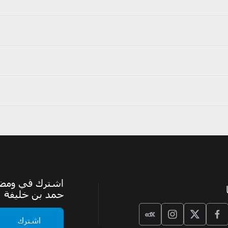
اشترك في ومضة،
حمد بن خليفة