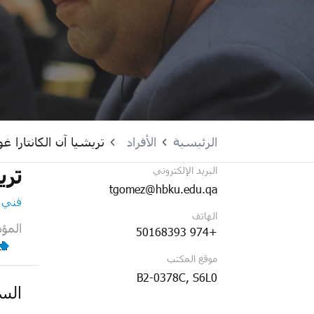
الرئيسية
الأفراد
تريشيا آن الكانتارا غو
تري
البريد الإلكتروني
tgomez@hbku.edu.qa
فني 
الهاتف
المؤ
+974 50168393
th
موقع المكتب
B2-0378C, S6L0
السي