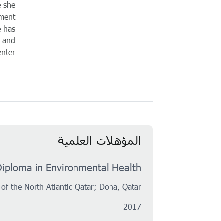
e she
nment
e has
t and
nter.
المؤهلات العلمية
Diploma in Environmental Health
 of the North Atlantic-Qatar; Doha, Qatar
2017