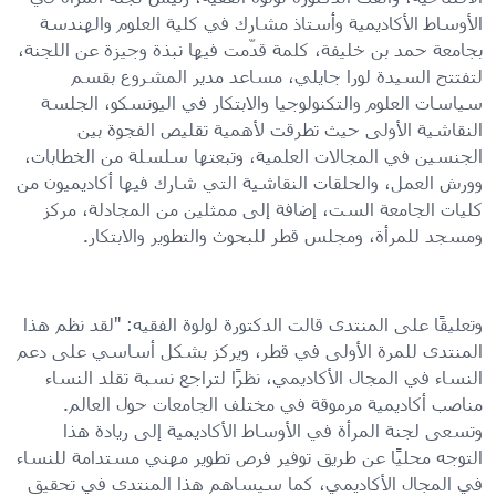
الأوساط الأكاديمية وأستاذ مشارك في كلية العلوم والهندسة
بجامعة حمد بن خليفة، كلمة قدّمت فيها نبذة وجيزة عن اللجنة،
لتفتتح السيدة لورا جايلي، مساعد مدير المشروع بقسم
سياسات العلوم والتكنولوجيا والابتكار في اليونسكو، الجلسة
النقاشية الأولى حيث تطرقت لأهمية تقليص الفجوة بين
الجنسين في المجالات العلمية، وتبعتها سلسلة من الخطابات،
وورش العمل، والحلقات النقاشية التي شارك فيها أكاديميون من
كليات الجامعة الست، إضافة إلى ممثلين من المجادلة، مركز
ومسجد للمرأة، ومجلس قطر للبحوث والتطوير والابتكار.
وتعليقًا على المنتدى قالت الدكتورة لولوة الفقيه: "لقد نظم هذا
المنتدى للمرة الأولى في قطر، ويركز بشكل أساسي على دعم
النساء في المجال الأكاديمي، نظرًا لتراجع نسبة تقلد النساء
مناصب أكاديمية مرموقة في مختلف الجامعات حول العالم.
وتسعى لجنة المرأة في الأوساط الأكاديمية إلى ريادة هذا
التوجه محليًا عن طريق توفير فرص تطوير مهني مستدامة للنساء
في المجال الأكاديمي، كما سيساهم هذا المنتدى في تحقيق