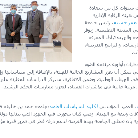
ثلاث سنوات كل من سعادة
يئة الرقابة الإدارية
د عمر حسنه
، رئيس جامعة
المدينة التعليمية. وتوفر
ة والهيئة تبادل المعرفة
رسات، والبرامج التدريبية،
ت.
ن بأولوية مرتفعة الضوء
يمكن أن تعزز المشاريع الحالية للهيئة، بالإضافة إلى سياساتها وإج
ي الهيئات الوطنية. وضمن الاتفاقية، ستركز الدراسات المقارنة على ا
تل مرتبة عالية في مؤشرات الفساد، لتعزيز ممارسات الحكم الرشيد، و
، العميد المؤسس
لكلية السياسات العامة
بجامعة حمد بن خليفة ف
علاقات وثيقة مع الهيئة، وهي كيان محوري في الجهود التي تبذلها دول
غاية بأن تحظى الجامعة بهذه الفرصة لدعم دولة قطر في تعزيز قدرة 