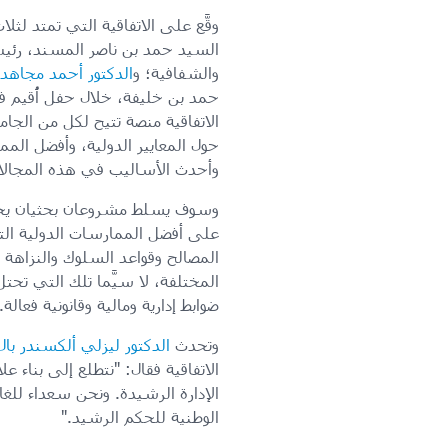
وقَّع على الاتفاقية التي تمتد ل
السيد حمد بن ناصر المسند، رئيس ه
والشفافية؛ و
الدكتور أحمد مجاه
حمد بن خليفة، خلال حفل أُقيم في 
الاتفاقية منصة تتيح لكل من الجامع
حول المعايير الدولية، وأفضل المما
وأحدث الأساليب في هذه المجالا
وسوف يسلط مشروعان بحثيان يحظيا
على أفضل الممارسات الدولية التي 
المصالح وقواعد السلوك والنزاهة ف
المختلفة، لا سيَّما تلك التي تح
ضوابط إدارية ومالية وقانونية فعالة.
وتحدث
الدكتور ليزلي ألكسندر بال
الاتفاقية فقال: "نتطلع إلى بناء 
الإدارة الرشيدة. ونحن سعداء لل
الوطنية للحكم الرشيد."