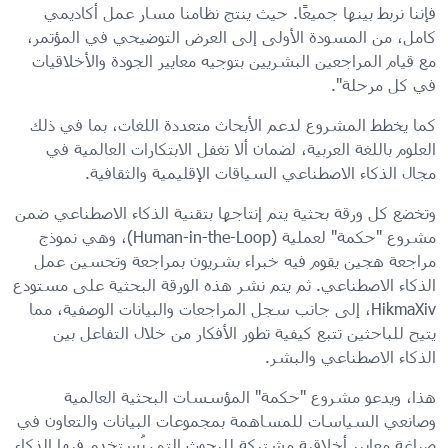
فإننا نربط بينها جميعًا. حيث ينتج نظامنا مسار عمل أكاديمي
كامل، من المسودة الأولى إلى العرض التوضيحي في المؤتمر،
مع قيام المراجعين البشريين بتوجيه معايير الجودة والأخلاقيات
في كل مرحلة".
كما يخطط المشروع لدعم الأبحاث متعددة اللغات، بما في ذلك
العلوم باللغة العربية، لضمان ألا تغفل الابتكارات العالمية في
مجال الذكاء الاصطناعي السياقات الإقليمية والثقافية.
وتخضع كل ورقة بحثية يتم إنتاجها بتقنية الذكاء الاصطناعي ضمن
مشروع "حكمة" لعملية (Human-in-the-Loop)، وهي نموذج
مراجعة هجين يقوم فيه خبراء بشريون بمراجعة وتحسين عمل
الذكاء الاصطناعي. ثم يتم نشر هذه الورقة البحثية على مستودع
HikmaXiv، إلى جانب سجل المراجعات والبيانات الوصفية، مما
يتيح للباحثين تتبع كيفية تطور الأفكار من خلال التفاعل بين
الذكاء الاصطناعي والبشر.
هذا، ويدعو مشروع "حكمة" المؤسسات البحثية العالمية
وصانعي السياسات للمساهمة بمجموعات البيانات والتعاون في
صياغة معايير أخلاقية مشتركة للبحوث التي يُستخدم فيها الذكاء