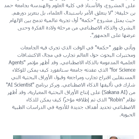
على المشروع، والأستاذ في كلية العلوم والهندسة بجامعة حمد
بن خليفة: "لا يتعلق الأمر باستبدال العلماء، بل بتعزيز دورهم.
حيث يمثل مشروع "حكمة" أول تجربة عالمية تدمج بين الإلهام
البشري والذكاء الاصطناعي من مرحلة ولادة الفكرة وحتى
عرضها على الجمهور".
ويأتي ظهور "حكمة" في الوقت الذي تجري فيه الجامعات
ومختبرات البحوث حول العالم تجارب في مجال الاكتشافات
العلمية المدعومة بالذكاء الاصطناعي. وقد أظهر مؤتمر "Agents
for Science" الذي عقدته جامعة ستانفورد كيف يمكن للوكلاء
المستقلين اقتراح تجارب ومراجعة وقبول الأوراق البحثية التي
شارك في تأليفها الذكاء الاصطناعي. ويركز برنامج "AI Scientist"
من (Sakana AI) على إنتاج الأوراق البحثية المعيارية، وقد أظهر
نظام "Robin" الذي تم إطلاقه مؤخرًا كيف يمكن للذكاء
الاصطناعي تحديد أهداف جديدة للأدوية في الدراسات الطبية
الحيوية.