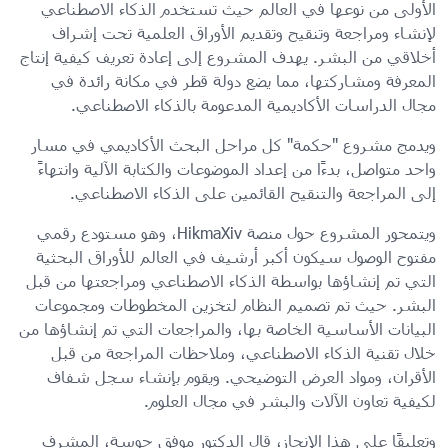
الأولى من نوعها في العالم حيث تستخدم الذكاء الاصطناعي
لإنشاء ومراجعة وتنقيح وتقديم الأوراق العلمية تحت إشراف
أخلاقي من البشر. يهدف المشروع إلى إعادة تعريف كيفية إنتاج
المعرفة ومشاركتها، مما يضع دولة قطر في مكانة رائدة في
مجال الدراسات الأكاديمية المدعومة بالذكاء الاصطناعي.
ويدمج مشروع "حكمة" كل مراحل البحث الأكاديمي في مسار
واحد متواصل، بدءًا من إعداد الموضوعات والكتابة الآلية وانتهاءً
إلى المراجعة والتنقيح القائمين على الذكاء الاصطناعي.
ويتمحور المشروع حول منصة HikmaXiv، وهو مستودع رقمي
مفتوح الوصول سيكون أكبر أرشيف في العالم للأوراق البحثية
التي تم إنشاؤها بواسطة الذكاء الاصطناعي ومراجعتها من قبل
البشر. حيث تم تصميم النظام لتخزين المخطوطات ومجموعات
البيانات الأساسية الخاصة بها، والمراجعات التي تم إنشاؤها من
خلال تقنية الذكاء الاصطناعي، وملاحظات المراجعة من قبل
الأقران، ومواد العرض التوضيحي. ويقوم بإنشاء سجل شفاف
لكيفية تعاون الآلات والبشر في مجال العلوم.
وتعليقًا على هذا الإنجاز، قال الدكتور موفق حوسة، المشرف