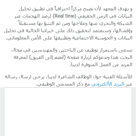
و يهدف المعهد لأن نصبح مركزاً احترافياً في تطبيق تحليل
البيانات في الزمن الحقيقي (Real time) لرصد الهجمات عبر
الشبكة والتحري عنها وعلاجها ومن ثم التنبؤ بها مستقبلاً
وإفشالها، وسنعتمد لتحقيق ذلك على خبراتنا الحالية في تحليل
البيانات و الحوسبة الاجتماعية وتطبيقها على الأمن المعلوماتي.
نسعى باستمرار توظيف عن الباحثين والمهندسين في مجال
البحث هذا وندعوكم لزيارة صفحة (انضم إلى الفريق) لمعرفة
المزيد عن العمل المتوفرة لدينا.
للأسئلة الفنية حول الوظائف الشاغرة لدينا، يرجى ارسال رسالة
عبر
البريد الألكتروني
مع ذكر المسمى الوظيفي.
إنضم إلى الإبتكار
تتلخص رؤية معهد قطر لبحوث الحوسبة في أن يصبح المعهد هو