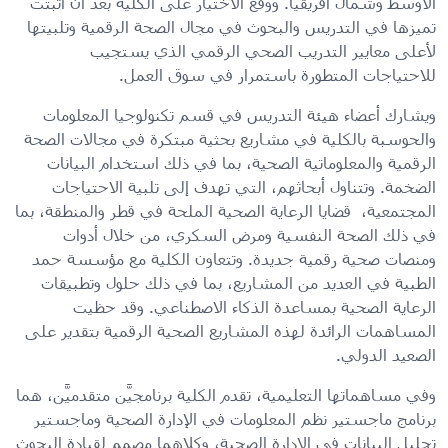
الأوسط وشمال أفريقيا. ووقع الاختيار على الكلية بعد أن أثبتت
تميزها في التدريس والبحوث في مجال الصحة الرقمية وتلبيتها
لأعلى معايير التدريب الصحي الرقمي الذي يستجيب
للاحتياجات المتطورة باستمرار في سوق العمل.
ويشارك أعضاء هيئة التدريس في قسم تكنولوجيا المعلومات
والحوسبة بالكلية في مشاريع بحثية مبتكرة في مجالات الصحة
الرقمية والمعلوماتية الصحية، بما في ذلك استخدام البيانات
الضخمة. وتتناول أبحاثهم، التي تهدف إلى تلبية الاحتياجات
المجتمعية، قضايا الرعاية الصحية الملحة في قطر والمنطقة، بما
في ذلك الصحة النفسية ومرض السكري، من خلال أدوات
ومنصات صحية رقمية جديدة. وتتعاون الكلية مع مؤسسة حمد
الطبية في العديد من المشاريع، بما في ذلك حلول وتطبيقات
الرعاية الصحية بمساعدة الذكاء الاصطناعي. وقد حظيت
المساهمات الرائدة لهذه المشاريع الصحية الرقمية بتقدير على
الصعيد الدولي.
وفي مساهماتها التعليمية، تقدم الكلية برنامجيَّن متقدميَّن، هما
برنامج ماجستير نظم المعلومات في الإدارة الصحية وماجستير
تحليل البيانات في الإدارة الصحية، وكلاهما مصمم لقيادة البحوث