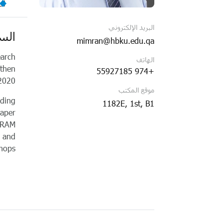
ال
البريد الإلكتروني
السي
mimran@hbku.edu.qa
earch
الهاتف
 then
+974 55927185
2020.
موقع المكتب
uding
1182E, 1st, B1
Paper
SCRAM
s and
hops.